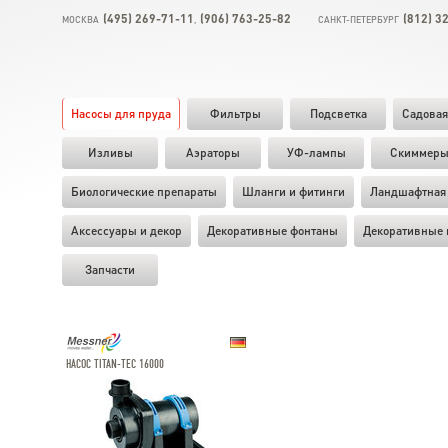
(495) 269-71-11
(906) 763-25-82
(812) 3
МОСКВА
,
САНКТ-ПЕТЕРБУРГ
Насосы для пруда
Фильтры
Подсветка
Садовая
Изливы
Аэраторы
УФ-лампы
Скиммер
Биологические препараты
Шланги и фитинги
Ландшафтная 
Аксессуары и декор
Декоративные фонтаны
Декоративные 
Запчасти
НАСОС TITAN-TEC 16000