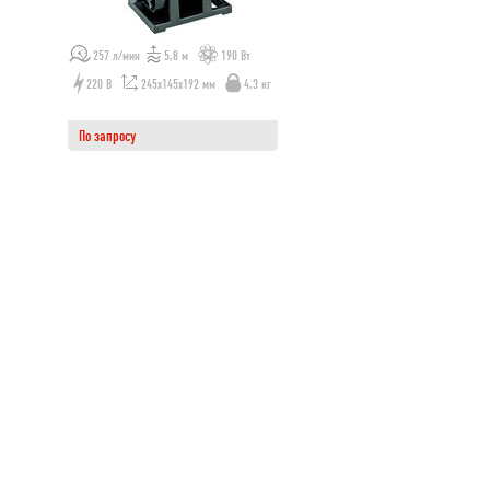
257 л/мин
5,8 м
190 Вт
220 В
245х145х192 мм
4,3 кг
По запросу