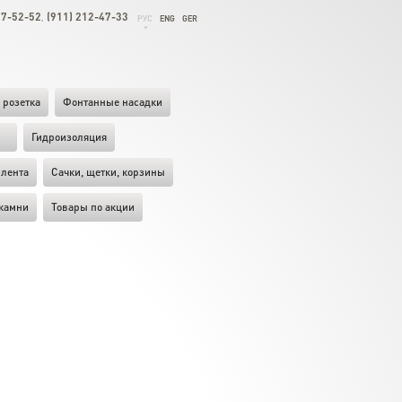
27-52-52
(911) 212-47-33
,
РУС
ENG
GER
 розетка
Фонтанные насадки
ы
Гидроизоляция
лента
Cачки, щетки, корзины
камни
Товары по акции