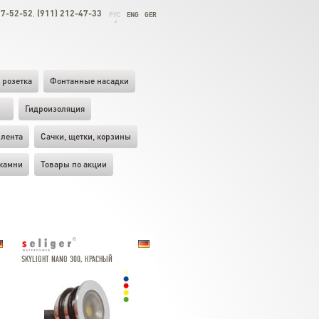
27-52-52
(911) 212-47-33
,
РУС
ENG
GER
 розетка
Фонтанные насадки
ы
Гидроизоляция
лента
Cачки, щетки, корзины
камни
Товары по акции
SKYLIGHT NANO 300, КРАСНЫЙ