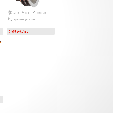
0,3 Вт
12 В
10х18 мм
нержавеющая сталь
3 510 руб. / шт.