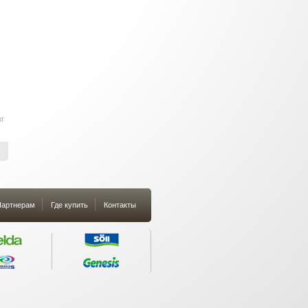
кг
артнерам
Где купить
Контакты