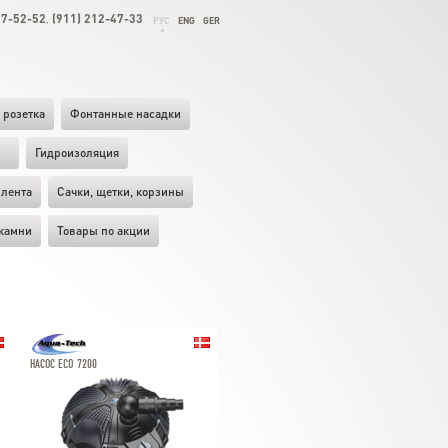
27-52-52
(911) 212-47-33
,
РУС
ENG
GER
 розетка
Фонтанные насадки
ы
Гидроизоляция
лента
Cачки, щетки, корзины
камни
Товары по акции
НАСОС ECO 7200