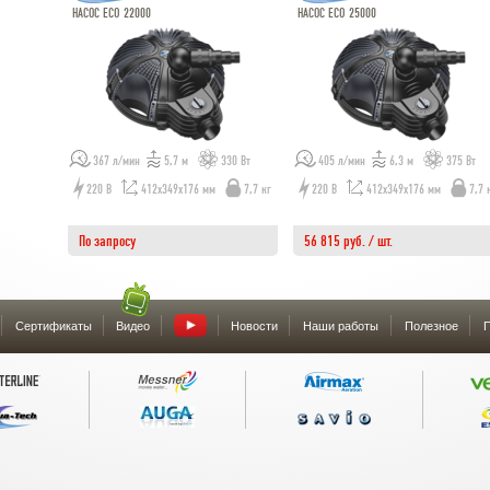
НАСОС ECO 22000
НАСОС ECO 25000
367 л/мин
5,7 м
330 Вт
405 л/мин
6,3 м
375 Вт
220 В
412x349x176 мм
7,7 кг
220 В
412x349x176 мм
7,7 
По запросу
56 815 руб. / шт.
Сертификаты
Видео
Новости
Наши работы
Полезное
П