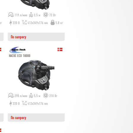
119 л/мин
2,5 м
72 Вт
кг
220 В
412x349x176 мм
5,8 кг
По запросу
НАСОС ECO 18000
298 л/мин
5,5 м
210 Вт
220 В
412x349x176 мм
По запросу